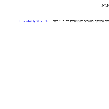
ים ובעיקר בונוסים ששמורים רק לניוזלטר: :
https://bit.ly/2H7JFJm