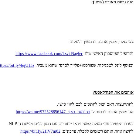
הנה גרסת האודיו (שמע):
צבי נגלר
, מזמין אתכם להמשיך ולעקוב:
לפרופיל הפייסבוק האישי שלו:
https://www.facebook.com/Tsvi.Nagler
ובנוסף לינק לטכניקות שפורסמו+פלייר לסדנה שהוא מעביר:
ttps://bit.ly/4ejU13z
אוהבים את הפודקאסט?
להתייעצות האם יכול להתאים לכם ליווי אישי,
אני מזמין אתכם לכתוב לי
בהודעה, כאן: https://wa.me/972528856147
בערוץ היוטיוב שלי מעלה קטעי וידאו ייחודיים עם המון כלים מגישת ה-NLP.
לחיצה אחת ואתם רשומים לקבלת עדכונים:
https://bit.ly/2HV7m82