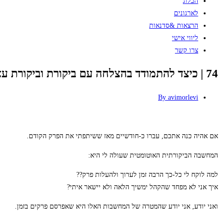
הבלוג
לארגונים
הרצאות &סדנאות
ליווי אישי
צרו קשר
74 | כיצד להתמודד בהצלחה עם ביקורת וביקורת עצמית | צבי נגלר | NLP שימושי ביום יום
By
avimorlevi
אם אהיה כנה אתכם, עברו כ-חודשיים מאז ששיתפתי את הפרק הקודם.
המחשבה הביקורתית האוטומטית שעולה לי היא:
למה לוקח לי כל-כך הרבה זמן לערוך ולהעלות פרק??
איך אני לא מפחד שהקהל ימשיך הלאה ולא יישאר איתי?
ואני יודע, אני יודע שהמטרה של המחשבות האלו היא שאפרסם פרקים בזמן.