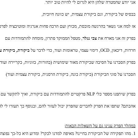
אני יודע שהמטרה שלהן היא לגרום לי להיות טוב יותר.
בבסיס של ביקורת, וגם ביקורת עצמית, יש כוונה חיובית,
אז למה אני נשאר בהרגשה מובסת, מכווץ ועם הרבה פחות אנרגיה ומוטיבציה לפ
בפרק זה אני מארח את
צבי נגלר
, מטפל הממוקד פתרון, מומחה להתמודדות עם
חרדות, דיכאון, OCD, דימוי עצמי, טראומות ועוד, כדי לדבר על
ביקורת, ביקורת ע
בפרק הסברנו על הסיבה שביקורת מאוד שימושית (בהורות, בזוגיות, בקריירה ועוד)
הסברנו על סוגי הביקורת (ביקורת בונה, ביקורת הרסנית, ביקורת עצמית ועוד)
בפרק שיתפנו מספר כלי NLP פרקטיים להתמודדות עם ביקורת, ואיך לתקשר עם עצמנו ועם אחרים טוב יותר. פרק מאוד פרקטי ומעניין!
אהבתם? שתפו את הפרק לחברים שהפרק יכול לעזור להם, ובנוסף כך תעזרו לי להפיץ את הידע 
במהלך הפרק ענינו גם על השאלות הבאות
:
1. מהו תפקידה של הביקורת בחיינו? מאיפה למדנו לבקר? ומדוע היא כל-כך נפוצה?