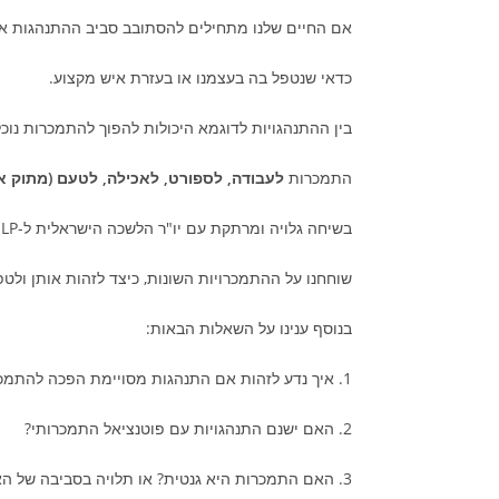
אם החיים שלנו מתחילים להסתובב סביב ההתנהגות א
כדאי שנטפל בה בעצמנו או בעזרת איש מקצוע.
בין ההתנהגויות לדוגמא היכולות להפוך להתמכרות נוכל
התמכרות
לעבודה, לספורט, לאכילה, לטעם (מתוק או מ
בשיחה גלויה ומרתקת עם יו"ר הלשכה הישראלית ל-NLP, ד"ר ענבר כהן,
שוחחנו על ההתמכרויות השונות, כיצד לזהות אותן ולטפ
בנוסף ענינו על השאלות הבאות:
1. איך נדע לזהות אם התנהגות מסויימת הפכה להתמכרות?
2. האם ישנם התנהגויות עם פוטנציאל התמכרותי?
3. האם התמכרות היא גנטית? או תלויה בסביבה של האדם?