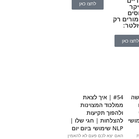
דיים
לחצו כאן
יקר
סים
ורים רק
זלטר:
לחצו כאן
ישה
#54 | איך לצאת
ממלכוד המצוינות
ולהפוך תקיעות
NLP שימושי
להצלחות | חגי שלו |
NLP שימושי ביום יום
ת
האם יצא לכם פעם לא להאמין