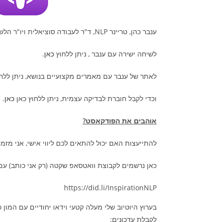
ענבר כהן, טריינר NLP, ד"ר לעבודה סוציאלית ויו"ר הלשכה הישראלית ל-NLP.
לשיחה ישירה עם ענבר , ניתן ללחוץ
כאן
.
לאתר של ענבר עם מאמרים מקצועיים בנושא, ניתן ללח
וכדי לקבל חוברת לבדיקה עצמית, ניתן ללחוץ כאן
כאן
😊
אוהבים את הפודקאסט?
להתייעצות האם יכול להתאים לכם ליווי אישי, אני מזמ
כאן נרשמים לקבוצת וואטסאפ שקטה (רק אני כותב) עם תוב
https://did.li/InspirationNLP
לקבלת עדכונים: