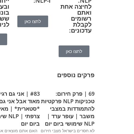
NLP.
ו-NLP:
ייחו
לחיצה אחת
ובע
ואתם
בונו
רשומים
ששמ
לחצו כאן
לקבלת
לניו
עדכונים:
לחצו כאן
פרקים נוספים
69 | פרק חירום:
#83 | אני גם רג
טכניקות NLP פרקטיות
מאוד אבל אני גם
להתמודדות במצבי
*סטארית* | מאי
משבר | עופר ערד |
צרפתי | 
NLP שימושי ביום יום
ביום יום
לא חסרים בישראל מצבי חירום
האם אתם מוצאים א