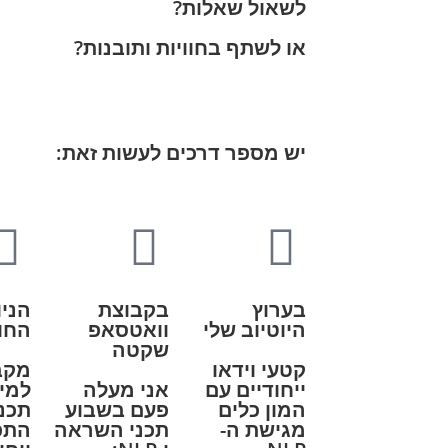
לשאול שאלות?
או לשתף בחוויות ותובנות?
יש מספר דרכים לעשות זאת:
בערוץ
בקבוצת
הניו
היוטיוב שלי
וואטסאפ
החו
שקטה
קטעי וידאו
מקב
ייחודיים עם
אני מעלה
למיי
המון כלים
פעם בשבוע
תכני
מגישת ה-
תכני השראה
התפ