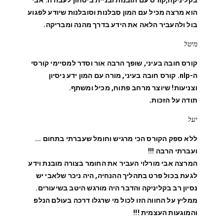
בקליניקה,קורס עם תובנות ובניית ביטחון לעבודה. אבי
הוא מרצה מכיל עם המון סבלנות וסובלנות שיודע לפגוע
בול ולהעביר הלאה את הידע בדרך מהנה ומבריקה.
מיטל
קורס חובה בעיני, שופך הרבה אור וסדר למסיימי קורסי
ה-nlp.
קורס חובה בעיני, מורה עם המון ידע ניסיון
וצניעות! שיוצר מרחב פתוח, מכיל ומשתף.
תודה על הזכות
.
יעל
ללא ספק הקורס הכי מרגיש וחומל שעברתי בתחום ...
ועברתי הרבה !!!
המרצה אבי מורלוי העביר את החומר בצורה מובנת וידע
לגעת בכול פרט בתהליך ההנחיה,
היה ניכר שלאבי יש
נסיון רב בקליניקה והדבר היה מורגש היטב בשיעורים.
ממליץ על החווה הזו לכול מי שרגלו דרכה בעולם הנלפ
והמוגעות העצמית !!!