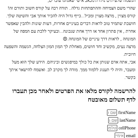
הנשמה שלעיתים נולדת מכאב אישי שאנחנו עוברים,
שהרי משם הצמיחה וההתפתחות גדלה.. תודה רבה על קורס חשוב ותורם זה!
קורס מצוין , מרצה מצוין ומכיל...כייף גדול היה להכיר אותך אבי והשיטה שלך.
חושבת שתמיד טוב לראות דברים בעיניים אחרות, דעות שונות ולהבין שאפשר
אחרת , אין פתרון אחד או דרך אחת שנכונה...ובעיקר ללכת עם המפה של
המונחה , לראות דרך עיניים של המונחה.😍
מרצה נעים, מקשיב וחד חושים, מאחלת לך המון המון הצלחה, הגשמה והשפעה
חיובית.
אבי, אתה אדם שנותן את כל כולך במיפגשים וביניהם. הידע שלך הוא מעל
ומעבר, והיה לי תענוג ללמוד ממך. מודה לך מקרב לב. ואשמח להישאר איתך
בקשר.
להרשמה לקורס מלאו את הפרטים ולאחר מכן תעברו
לדף תשלום מאובטח
firstName
lastName
cellPhone
email