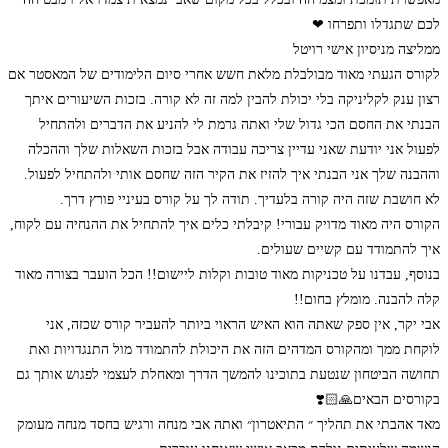
לכם שתגדלו ותפרחו ❤
ממליצה מניסיון אישי רויטל
לקורס הגעתי מאוד מבולבלת מלאת חשש אחרי סיום הלימודים של המאסטר אם
רצון ענק לקליניקה בלי יכולת להבין למה זה לא קורה. בזכות השיעורים איתך
הבנתי את החסם הכי גדול שלי ואתה גרמת לי להניע את הדברים ולהתחיל
לפעול אני יודעת שאני עדיין צריכה עבודה אבל בזכות השאלות שלך וההכלה
וההבנה שלך אני הבנתי איך להזיז את הקיר הזה שחסם אותי ולהתחיל לפעול.
לא חושבת שזה היה קורה בלעדיך. תודה לך על קורס בעיניי פורץ דרך.
הקורס היה מאוד מדויק עבורי! קיבלתי כלים איך להתחיל את ההנחיה עם לקוח,
איך להתמודד עם קשיים שעולים.
בנוסף, עבדנו על טכניקות מאוד טובות וקלות ליישום!! הכל הועבר בצורה מאוד
קלה להבנה. מומלץ בחום!!
אבי יקר, אין ספק שאתה הוא האיש הראוי ביותר להעביר קורס שכזה, אני
לוקחת ממך ומהקורס המדהים הזה את היכולת להתמודד מול התנגדויות ואת
תחושה הביטחון שנטעת בתוכינו להמשך הדרך ומאחלת לעצמי לפגוש אותך גם
בקורסים הבאים🙏🏻❣️
מאד אהבתי את תהליך ״ התיאטרון״ ואתה אבי מנחה ורגיש בחסד מנחה מעומק