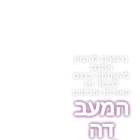
נרגשים להזמין
אתכם
להשתתף בכנס
לכבוד חג
האורות והניסים
המעב
דה