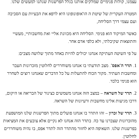
עצמנו, קולות פנימיים שמלקים אותנו בגלל הפרשנות שנתנו למעשים שלנו.
המטרה העקרית של שיטת ה הו'אופונופונו היא לרפא את הבעיות עם הסביבה
ועם עצמי דרך הסליחה,
כאשר המיקוד הוא פנימי. הסליחה היא מכוונת אליי ואת מחשבותיי, מעשיי
והתוצאות שקיבלתי, ולא כלפי אדם אחר.
על פי השיטה העתיקה אנחנו יכולים להיות באחד מתוך שלושה מצבים:
1.
תדר ה'אפס'
. מצב תודעתי בו אנחנו משוחררים לחלוטין מזכרונות העבר
ומחשבות העתיד. מקור הכוח להתעלות על כל הדברים שאנחנו רוצים לשחרר
הוא פנימי בלבד.
2.
תדר של השראה
– במצב הזה אנחנו משמשים כצינור של הבריאה או היקום,
דרכו מגיעות אלינו מחשבות ורעיונות של השראה.
3.
תדר של זכרון
– זהו התדר בו אנחנו פועלים מתוך הפרשנות שלנו המושפעת
מהזכרונות שצברנו עד כה. בתדר הזה אנחנו לא נקיים אלא צובעים את המציאות
בפרשנות שלנו. השאיפה היא לחזור מהתדר הזה לתדר אפס, בו נהיה משוחררים
לחלוטין.