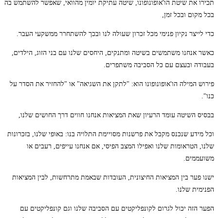
תכירו את שיטת הו'אופונופונו, שיטה עתיקת יומין מהוואי, שאפשר להשתמש בה
בכל מקום ובכל זמן,
כדי לייצר נקיון פנימי מכל זכרון שעולה לנו ובכך להשתחרר ממשקעי העבר.
כאשר אנחנו משתמשים בשיטה ומתנקים, היחסים שלנו עם בני הזוג, הילדים,
בעבודה ובעצם עם כל הסביבה משתפרים.
פירוש המילה הו'אופונופונו הוא: "לתקן את השגיאה" או "להחזיר את הסדר על
כנו".
בבסיס השיטה עומד הרעיון שאת המציאות אנחנו חווים דרך החושים שלנו,
וכל מידע שנכנס מקבל את פרשנות מסויימת התלויה בנו: באופי שלנו, בזכרונות
שלנו, הטראומות שלנו ואפילו המצב הפיסי, אם אנחנו עייפים, רעבים או
משועממים.
ישנו פער בין המציאות החיצונית, העובדות שבאמת מתרחשות, לבין המציאות
הפנימית שלנו.
הפער הזה יכול לגרום לקונפליקטים עם הסביבה שלנו וגם קונפליקטים עם