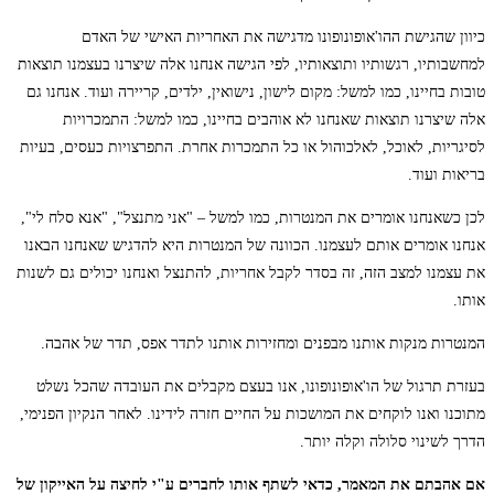
כיוון שהגישת ההו'אופונופונו מדגישה את האחריות האישי של האדם
למחשבותיו, רגשותיו ותוצאותיו, לפי הגישה אנחנו אלה שיצרנו בעצמנו תוצאות
טובות בחיינו, כמו למשל: מקום לישון, נישואין, ילדים, קריירה ועוד. אנחנו גם
אלה שיצרנו תוצאות שאנחנו לא אוהבים בחיינו, כמו למשל: התמכרויות
לסיגריות, לאוכל, לאלכוהול או כל התמכרות אחרת. התפרצויות כעסים, בעיות
בריאות ועוד.
לכן כשאנחנו אומרים את המנטרות, כמו למשל – "אני מתנצל", "אנא סלח לי",
אנחנו אומרים אותם לעצמנו. הכוונה של המנטרות היא להדגיש שאנחנו הבאנו
את עצמנו למצב הזה, זה בסדר לקבל אחריות, להתנצל ואנחנו יכולים גם לשנות
אותו.
המנטרות מנקות אותנו מבפנים ומחזירות אותנו לתדר אפס, תדר של אהבה.
בעזרת תרגול של הו'אופונופונו, אנו בעצם מקבלים את העובדה שהכל נשלט
מתוכנו ואנו לוקחים את המושכות על החיים חזרה לידינו. לאחר הנקיון הפנימי,
הדרך לשינוי סלולה וקלה יותר.
אם אהבתם את המאמר, כדאי לשתף אותו לחברים ע"י לחיצה על האייקון של