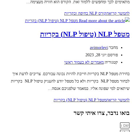
מתאימים לכך ומחפשים ללמוד זאת. הקורס הוא חוויה מעצימה…
להמשך קריאה
קורס NLP בחיפה ובקריות
מטפל NLP (טיפול NLP) בקריות
מחבר:
avimorlevi
פורסם:
יוני 28, 2023
קטגוריה:
מאמרים לא בעמוד ראשי
בחירת מטפל NLP בקריות חייבת להיות נכונה עבורכם. צריכים לדעת איך
לבחור מטפל NLP בקריות ולא כל מטפל יודע להעניק טיפול NLP בקריות
שיתאים למי שפונה אליו. במאמר שלפניכם אנסה…
להמשך קריאה
מטפל NLP (טיפול NLP) בקריות
בואו נדבר, צרו איתי קשר