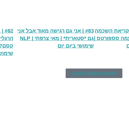
 כקריאת השכמה
#83 | אני גם רגישה מאוד אבל אני
82
עמה סספורטס |
גם *סטארית* | מאי צרפתי | NLP
הרגלים
שימושי ביום יום
שימושי
לפודקאסט המלא לחצו כאן