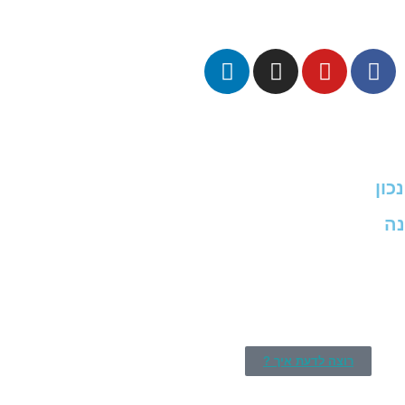
כון
נה
רוצה לדעת איך ?