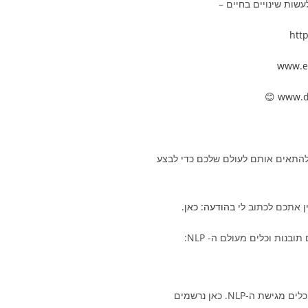
שות שינויים בחיים –
htt
www.er
😊
www.d
ולהתאים אותם לעולם שלכם כדי לבצע
ין אתכם לכתוב לי
בהודעה: כאן.
נות וכלים מעולם ה- NLP:
בערוץ היוטיוב שלי מעלה קטעי וידאו ייחודיים עם המון כלים מגישת ה-NLP. כאן נרשמים