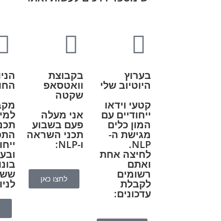
בערוץ
בקבוצת
הניו
היוטיוב שלי
וואטסאפ
החו
שקטה
קטעי וידאו
מקב
ייחודיים עם
אני מעלה
למיי
המון כלים
פעם בשבוע
תכני
מגישת ה-
תכני השראה
התפ
NLP.
ו-NLP:
ייחו
לחיצה אחת
ובע
ואתם
בונו
רשומים
ששמ
לחצו כאן
לקבלת
לניו
עדכונים: