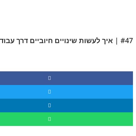
לתוכן
#47 | איך לעשות שינויים חיוביים דרך עבודה פנימית משמעותית | ערן שטרן | NLP שימושי ביום יום