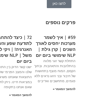
לחצו כאן
פרקים נוספים
#59 | איך לשמר
72 | כיצד להתח
מערכות יחסים לאורך
לתודעת שפע והע
השנים | קרן גילת |
האנרגיה! | ויקי ל
NLP שימושי ביום יום
משל | NLP ש
ביום יום
התחלת קשר זוגי מלווה
בהתלהבות והתאהבות. ובתוך
ישנו קשר הדוק בין התו
הקסם, המוח מוצף בתחושות
שלנו והמצב הפנימי שלנ
של חיבור ובני הזוג נראים ללא
התוצאות שאנחנו משיג
פגמים, מתחשבים ואדיבים
במציאות חיינו. ניתן לח
שאם אנחנו בתקופה
להמשך המאמר »
להמשך המאמר »