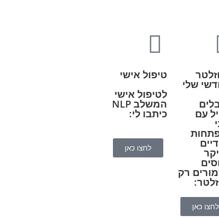
זלטר
טיפול אישי
דשי שלי
לטיפול אישי
לים
המשלב NLP
ל עם
כיתבו לי:
תחות
דיים
לחצו כאן
יקר
סים
ורים רק
זלטר:
לחצו כאן