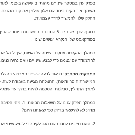
בפרק ערן במספר שינויים מהותיים שעשה בעצמו לאורך
משתף איך הקים ביחד עם אלון אולמן את קוד המנצח, 
החלק שלו ולהמשיך לדרך עצמאית.
בפודקאסט שלו הנקרא 'עושים שינוי'.
במהלך ההקלטה עסקנו בשיחה על רגשות, איך לנהל את
להתמודד עם עצמנו כדי לבצע שינויים (ואם נהיה כנים, שי
המסקנה מהפרק
: בניגוד לדעה ששינוי המבוצע בהצלח
המייצרת חוסר ודאות), ההצלחה מגיעה בעבודה קשה, לי
לאורך התהליך, סבלנות והסכמה להיות בדרך עד שמגיעי
במהלך הפרק ענינו על ה
מדוע לא להישאר בדיוק כפי שאנחנו היום?
2. האם חייבים לחכות עם הגב לקיר כדי לבצע שינוי או איך אפשרי לעשות שינויים יזומים?