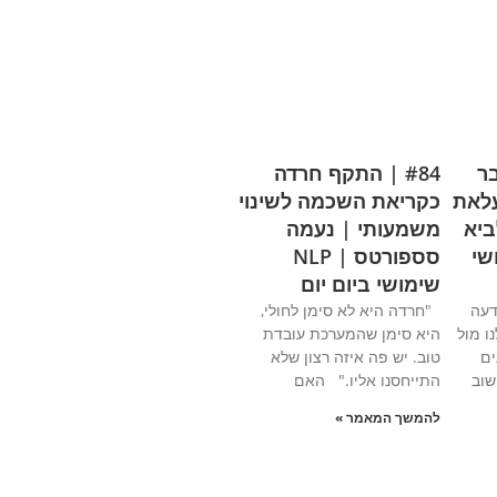
בר
#84 | התקף חרדה
לאת
כקריאת השכמה לשינוי
ביא
משמעותי | נעמה
ימושי
סספורטס | NLP
שימושי ביום יום
דעה
"חרדה היא לא סימן לחולי,
ו מול
היא סימן שהמערכת עובדת
ים
טוב. יש פה איזה רצון שלא
שוב
התייחסנו אליו." האם
להמשך המאמר »