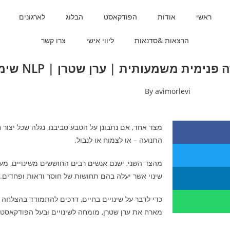
ראשי
אודות
הפודקאסט
הבלוג
לארגונים
הרצאות &סדנאות
ליווי אישי
צרו קשר
By
avimorlevi
מצד אחד, אם נתבונן על הטבע סביבנו, נגלה שכל יצור ח
התנועה – או לצמוח או לנבול.
מהצד השני, ישנם אנשים רבים החוששים משינויים, מ
שינוי אשר יעלה בהם תחושות של חוסר ודאות ופחדים.
כדי לדבר על שינויים בחיים, דרכים להתמודד בהצלחה א
מארח את ערן שטרן, מומחה לשינויים ובעל הפודקאסט 'ע