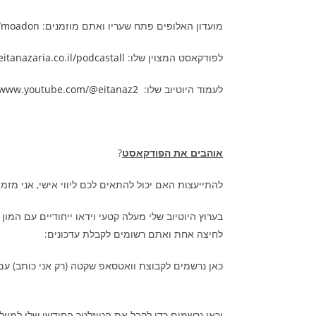
מועדון האלופים פתח שעריו ואתם מוזמנים:
l/moadon/
לפודקאסט המצוין שלו:
eitanazaria.co.il/podcastall/
לעמוד היוטיוב שלו:
//www.youtube.com/@eitanaz2
אוהבים את הפודקאסט
?
להתייעצות האם יכול להתאים לכם ליווי אישי, אני מזמ
בערוץ היוטיוב שלי מעלה קטעי וידאו ייחודיים עם המון כל
לחיצה אחת ואתם רשומים לקבלת עדכונים:
כאן נרשמים לקבוצת וואטסאפ שקטה (רק אני כותב) עם תוב
וכאן נרשמים כדי לקבל את הניוזלטר החודשי שלי למייל