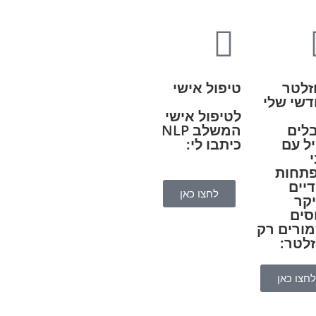
זלטר
טיפול אישי
דשי שלי
לטיפול אישי
לים
המשלב NLP
ל עם
כיתבו לי:
תחות
דיים
לחצו כאן
יקר
סים
ורים רק
זלטר:
לחצו כאן