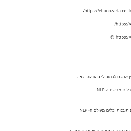
https://eitanazaria.co.i
https://
😊
https:
ין אתכם לכתוב לי
בהודעה: כאן.
ים מגישת ה-NLP.
נות וכלים מעולם ה- NLP:
 עם תכני התפתחות ייחודיים ובעיקר