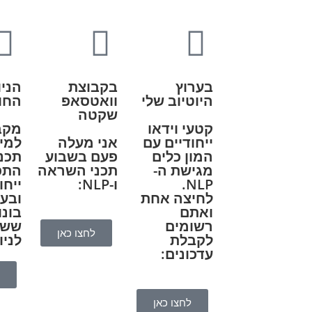
בערוץ
בקבוצת
הניו
היוטיוב שלי
וואטסאפ
החו
שקטה
קטעי וידאו
מקב
ייחודיים עם
אני מעלה
למיי
המון כלים
פעם בשבוע
תכני
מגישת ה-
תכני השראה
התפ
NLP.
ו-NLP:
ייחו
לחיצה אחת
ובע
ואתם
בונו
רשומים
ששמ
לחצו כאן
לקבלת
לניו
עדכונים:
לחצו כאן