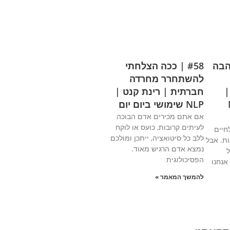
אהבה
#58 | ככה הצלחתי
להשתחרר מחרדה
|
חברתית | רינת קנט |
N
NLP שימושי ביום יום
אם אתם מכירים אדם הבוכה
לעיתים קרובות, כועס או לוקח
חיים
ללב כל סיטואציה, ייתכן ומולכם
ת. אבל
נמצא אדם הרגיש מאוד.
הפסיכולוגית
אנחנו
להמשך המאמר »