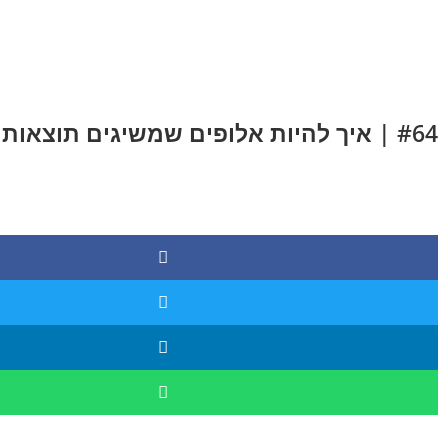
לתוכן
#64 | איך להיות אלופים שמשיגים תוצאות אבל לא מנוהלים על ידם | איתן עזריה | NLP שימושי ביום יום