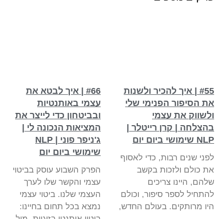
#55 | איך להכיר ולשנות
#66 | איך לבטא את
את הסיפור הפנימי שלי
עצמי באותנטיות
ולשווק את עצמי
ובביטחון כדי לייצר את
בהצלחה | קרן רייטלר |
המציאות הנכונה לי |
NLP שימושי ביום יום
ג'ניפר פוני | NLP
שימושי ביום יום
לפני שנים רבות, כדי לאסוף
את כולם ולזכות בקשב
הפרק השבוע עוסק בביטוי
שלהם, היינו צריכים
עצמי והקשר שלו לערך
להתחיל לספר סיפור, וכולם
העצמי שלנו. ביטוי עצמי
היו מרותקים. בעולם החדש,
נמצא בכל תחום בחיינו:
ביטוי אותנטי בזוגיות, מול