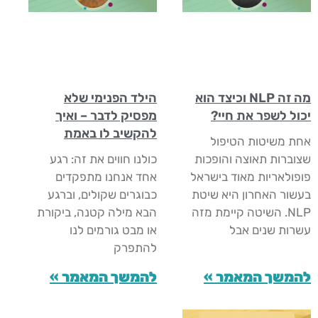
מה זה NLP וכיצד הוא
הילד הפנימי שלא
יכול לשפר את חיי?
מפסיק לדבר – ואיך
להקשיב לו באמת
אחת משיטות הטיפול
שצוברות תאוצה והופכות
כולנו חווים את זה: רגע
פופולאריות מאוד בישראל
אחד אנחנו מתפקדים
בעשור האחרון היא שיטת
כבוגרים שקולים, וברגע
NLP. השיטה קיימת מזה
הבא מילה קטנה, ביקורת
עשרות שנים אבל
או מבט גורמים לנו
להתפרק
להמשך המאמר »
להמשך המאמר »