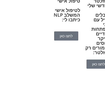
זלטר
טיפול אישי
דשי שלי
לטיפול אישי
לים
המשלב NLP
ל עם
כיתבו לי:
תחות
דיים
לחצו כאן
יקר
סים
ורים רק
זלטר:
לחצו כאן