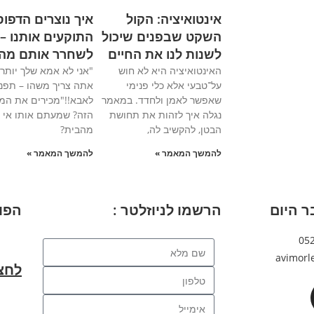
אינטואיציה: הקול
איך נוצרים הדפוס
השקט שבפנים שיכול
התוקעים אותנו – 
לשנות לנו את החיים
לשחרר אותם מה
האינטואיציה היא לא חוש
"אני לא אמא שלך יותר
על־טבעי אלא כלי פנימי
אתה צריך משהו – תפנ
שאפשר לאמן ולחדד. במאמר
לאבא!!"מכירים את ה
נגלה איך לזהות את תחושת
הזה? שמעתם אותו אי 
הבטן, להקשיב לה,
מהבית?
להמשך המאמר »
להמשך המאמר »
ר היום
הרשמו לניוזלטר :
הפו
05
avimorl
לחצ