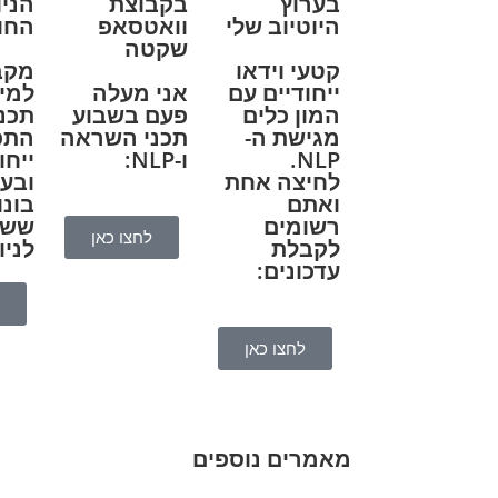
בערוץ
בקבוצת
הניו
היוטיוב שלי
וואטסאפ
החו
שקטה
קטעי וידאו
מקב
ייחודיים עם
אני מעלה
למיי
המון כלים
פעם בשבוע
תכני
מגישת ה-
תכני השראה
התפ
NLP.
ו-NLP:
ייחו
לחיצה אחת
ובע
ואתם
בונו
רשומים
ששמ
לחצו כאן
לקבלת
לניו
עדכונים:
לחצו כאן
מאמרים נוספים