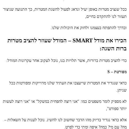
ככל שנציב מטרות באופן יעיל ונדאג לפעול להשגת המטרות, כך התנועה שניצור
תעזור לנו להתקדם בחיים,
ובדרך להתפתח בעצמנו ולחזק את היכולות שלנו.
הכירו את מודל SMART – המודל שעוזר להציב מטרות
ברות השגה:
כדי להציב מטרות ברורות, אשר תלויות בנו, נוכל לעקוב אחר עקרונות המודל:
מפורטת – S
כדאי שנגדיר את המטרות שייעצבו את העתיד שלנו מדוייקות ומפורטות ככל
שניתן.
לא מספיק לומר משפטים כמו: "אני רוצה להפחית במשקל" או "אני רוצה לעשות
יותר ספורט",
אלא כדאי נגדיר בדיוק מהו הדבר שחשוב לנו להשיג. נוכל לענות על השאלות –
מה? עם מי? כמה? איפה ומתי כדי לפרט.