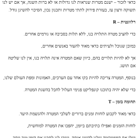
כדאי לזכור – ישנם מטרות שנראות לנו גדולות או לא ברות השגה, אך אם יש לנו
תשוקה ורצון עז, בעזרת פירוק לתתי מטרות ותכנון נכון, הסיכוי להשיגן גודל.
רלוונטית – R
כדי להציב מטרה התלויה בנו, ללא תלות בסביבה או גורמים אחרים.
כמובן שנוכל ולעיתים כדאי מאוד להעזר באנשים אחרים,
אך לא להיות תלויים בהם, כיוון שאם המטרה אינה תלויה בנו, אין לנו שליטה
אם תושג.
בנוסף, המטרה צריכה להיות בקו אחד עם הערכים, האמונות ומפת העולם שלנו,
כדי שלא יהיה בתוכנו קונפליקט פנימי העלול לחבל בהשגת המטרה.
תחומה בזמן – T
כדאי מאוד לקבוע לוחות זמנים ברורים לשלבי המטרה ולהגשמת היעד.
לוחות הזמנים ואפילו כתיבתם ביומן, יהפכו את המטרה למוחשית,
יעלו את המוטיבציה שלנו להשיג אותה, יעזרו לנו לתכנן את הזמן טוב יותר,