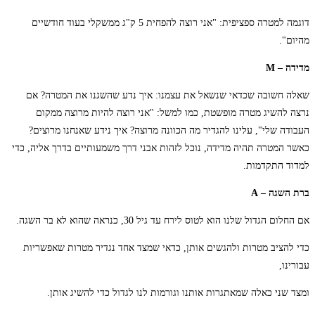
דוגמה למטרה ספציפית: "אני רוצה להפחית 5 ק"ג ממשקלי בעוד חודשיים
מהיום".
מדידה – M
שאלה חשובה שכדאי שנשאל את עצמנו: איך נדע שהשגנו את המטרה? אם
נרצה להשיג מטרה מופשטת, כמו למשל: "אני רוצה להיות מרוצה ממקום
העבודה שלי", עלינו להגדיר מה הכוונה מרוצה? איך נידע שאנחנו מרוצים?
כאשר המטרה תהיה מדידה, נוכל לזהות אבני דרך משמעותיים בדרך אליה, כדי
למדוד התקדמות.
ברת השגה – A
אם החלום הגדול שלנו הוא לטוס לירח עד גיל 30, כנראה שהוא לא בר השגה.
כדי להציב מטרות ולהגשים אותן, כדאי שמצד אחד נגדיר מטרות שאפשריות
עבורינו,
ומצד שני כאלה שמאתגרות אותנו וגורמות לנו לגדול כדי להשיג אותן.