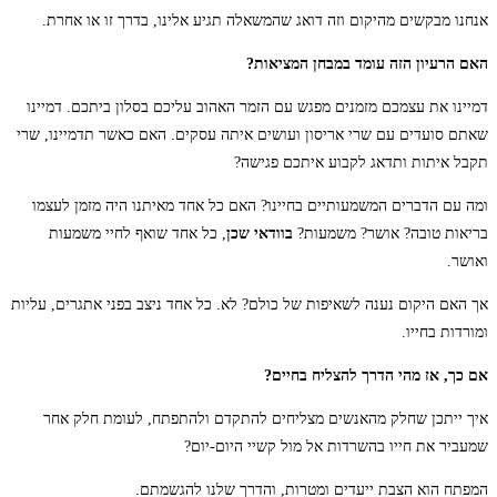
אנחנו מבקשים מהיקום וזה דואג שהמשאלה תגיע אלינו, בדרך זו או אחרת.
האם הרעיון הזה עומד במבחן המציאות?
דמיינו את עצמכם מזמנים מפגש עם הזמר האהוב עליכם בסלון ביתכם. דמיינו
שאתם סועדים עם שרי אריסון ועושים איתה עסקים. האם כאשר תדמיינו, שרי
תקבל איתות ותדאג לקבוע איתכם פגישה?
ומה עם הדברים המשמעותיים בחיינו? האם כל אחד מאיתנו היה מזמן לעצמו
בריאות טובה? אושר? משמעות?
בוודאי שכן
, כל אחד שואף לחיי משמעות
ואושר.
אך האם היקום נענה לשאיפות של כולם? לא. כל אחד ניצב בפני אתגרים, עליות
ומורדות בחייו.
אם כך, אז מהי הדרך להצליח בחיים?
איך ייתכן שחלק מהאנשים מצליחים להתקדם ולהתפתח, לעומת חלק אחר
שמעביר את חייו בהשרדות אל מול קשיי היום-יום?
המפתח הוא הצבת ייעדים ומטרות, והדרך שלנו להגשמתם.