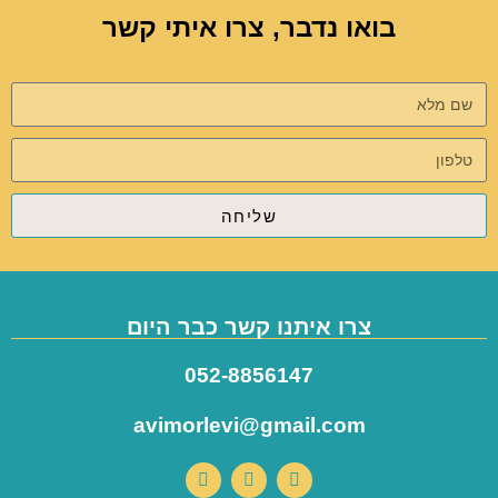
בואו נדבר, צרו איתי קשר
שליחה
צרו איתנו קשר כבר היום
052-8856147
avimorlevi@gmail.com